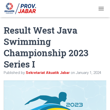
T
O
G
Result West Java
G
L
E
Swimming
N
A
Championship 2023
V
I
G
Series I
A
T
Published by
Sekretariat Akuatik Jabar
on
January 1, 2024
I
O
N